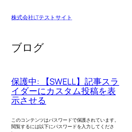
内
容
株式会社LTテストサイト
を
ス
キ
ッ
ブログ
プ
保護中: 【SWELL】記事スラ
イダーにカスタム投稿を表
示させる
このコンテンツはパスワードで保護されています。
閲覧するには以下にパスワードを入力してくださ